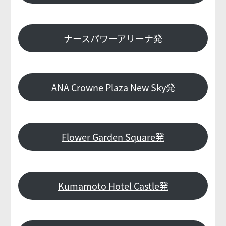
ナースパワーアリーナ発
ANA Crowne Plaza New Sky発
Flower Garden Square発
Kumamoto Hotel Castle発